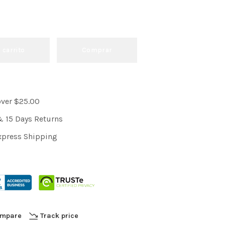
l carrito
Comprar
over $25.00
& 15 Days Returns
xpress Shipping
mpare
Track price