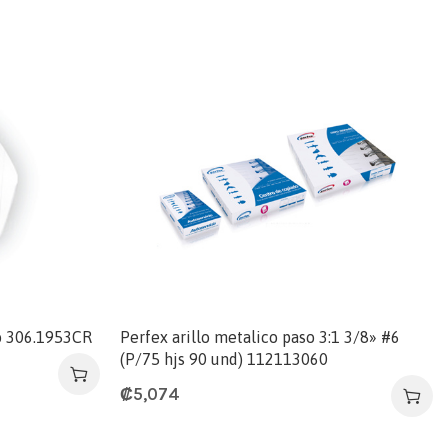
bo 306.1953CR
Perfex arillo metalico paso 3:1 3/8» #6
(P/75 hjs 90 und) 112113060
₡
5,074