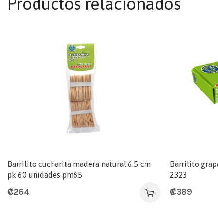
Productos relacionados
Barrilito cucharita madera natural 6.5 cm
Barrilito gra
pk 60 unidades pm65
2323
₡
264
₡
389