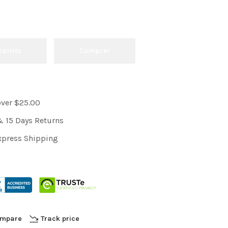
carrito
Comprar
over $25.00
& 15 Days Returns
xpress Shipping
mpare
Track price