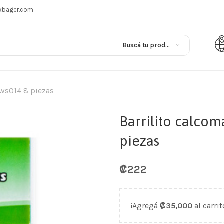
xbagcr.com
Buscá tu producto en
 ws014 8 piezas
Barrilito calcom
piezas
₡
222
¡Agregá
₡
35,000
al carrit