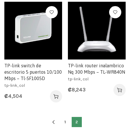
TP-link switch de
TP-link router inalambrico
escritorio 5 puertos 10/100
Nq 300 Mbps – TL-WR840N
Mbps – Tl-SF1005D
tp-link, col
tp-link, col
₡
8,243
₡
4,504
1
2