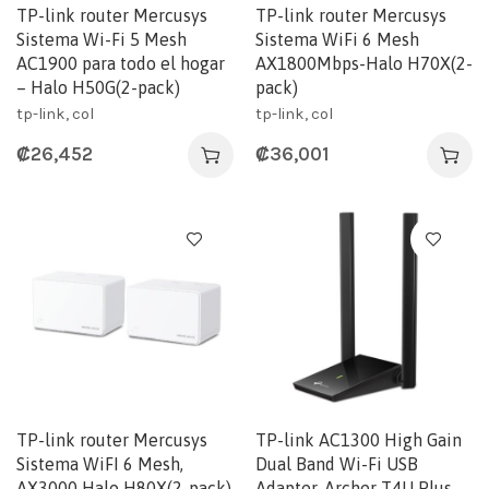
TP-link router Mercusys
TP-link router Mercusys
Sistema Wi-Fi 5 Mesh
Sistema WiFi 6 Mesh
AC1900 para todo el hogar
AX1800Mbps-Halo H70X(2-
– Halo H50G(2-pack)
pack)
tp-link, col
tp-link, col
₡
26,452
₡
36,001
TP-link router Mercusys
TP-link AC1300 High Gain
Sistema WiFI 6 Mesh,
Dual Band Wi-Fi USB
AX3000 Halo H80X(2-pack)
Adapter-Archer T4U Plus